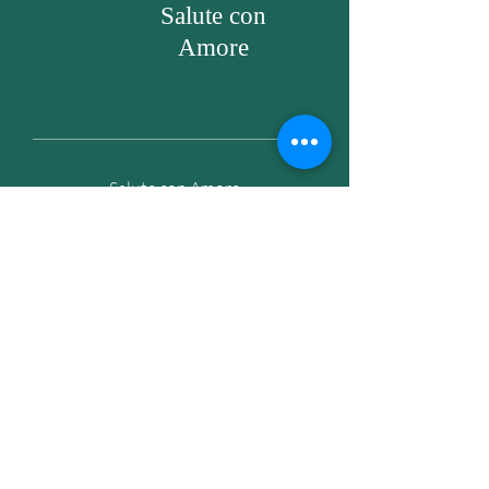
politica di spedizione
 è un ottimo modo 
Salute con
Avere una politica di rimborso o di 
per creare fiducia e rassicurare i tuoi 
cambio chiara è un ottimo modo per 
Amore
clienti che possono acquistare da te in 
creare fiducia e rassicurare i clienti che 
tutta sicurezza.
possono acquistare in tutta sicurezza.
Salute con Amore
di
Barbara Gabrielli
Mail:
info@saluteconamore.it
Phone number:
+39 3386691770
Get my daily tips on wellness