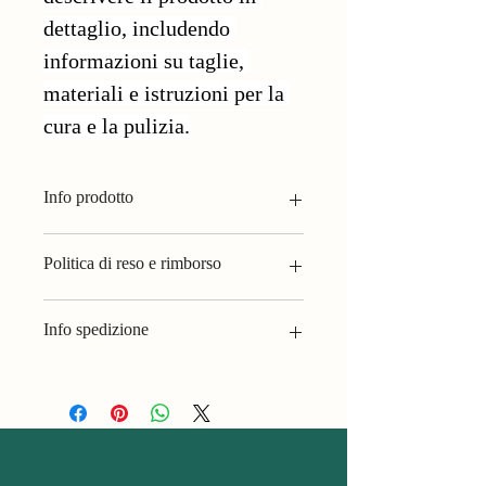
dettaglio, includendo 
informazioni su taglie, 
materiali e istruzioni per la 
cura e la pulizia.
Info prodotto
Usa questo spazio per i dettagli del 
Politica di reso e rimborso
prodotto, come 
taglie, materiali e 
istruzioni per la cura
. Sottolinea anche 
Questo è lo spazio ideale in cui far sapere 
cosa lo rende speciale e i vantaggi per i 
Info spedizione
ai tuoi clienti cosa fare nel caso in cui 
tuoi clienti.
non siano soddisfatti del loro acquisto.
Questo è lo spazio ideale per aggiungere 
maggiori informazioni sui tuoi 
metodi di 
Resi e cambi facili
spedizione
, 
imballaggio
 e 
costi
.
Processo semplice e veloce
Acquista in sicurezza
Fornire informazioni chiare sulla tua 