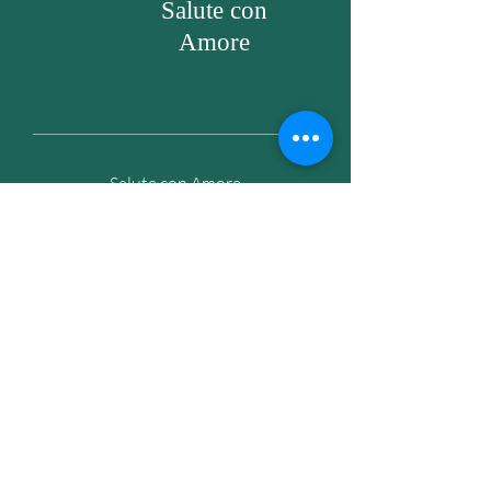
Salute con
Avere una politica di rimborso o di 
per creare fiducia e rassicurare i tuoi 
cambio chiara è un ottimo modo per 
Amore
clienti che possono acquistare da te in 
creare fiducia e rassicurare i clienti che 
tutta sicurezza.
possono acquistare in tutta sicurezza.
Salute con Amore
di
Barbara Gabrielli
Mail:
info@saluteconamore.it
Phone number:
+39 3386691770
Get my daily tips on wellness