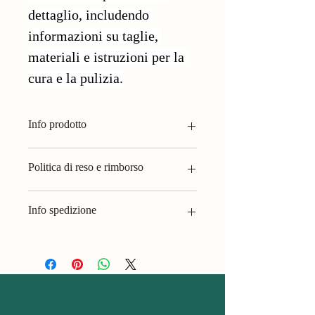
dettaglio, includendo 
informazioni su taglie, 
materiali e istruzioni per la 
cura e la pulizia.
Info prodotto
Usa questo spazio per i dettagli del 
Politica di reso e rimborso
prodotto, come 
taglie, materiali e 
istruzioni per la cura
. Sottolinea anche 
Questo è lo spazio ideale in cui far sapere 
cosa lo rende speciale e i vantaggi per i 
Info spedizione
ai tuoi clienti cosa fare nel caso in cui 
tuoi clienti.
non siano soddisfatti del loro acquisto.
Questo è lo spazio ideale per aggiungere 
maggiori informazioni sui tuoi 
metodi di 
Resi e cambi facili
spedizione
, 
imballaggio
 e 
costi
.
Processo semplice e veloce
Acquista in sicurezza
Fornire informazioni chiare sulla tua 
politica di spedizione
 è un ottimo modo 