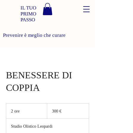
IL TUO
PRIMO
PASSO
Prevenire è meglio che curare
BENESSERE DI
COPPIA
300
euro
2 ore
2
300 €
o
r
Studio Olistico Leopardi
e