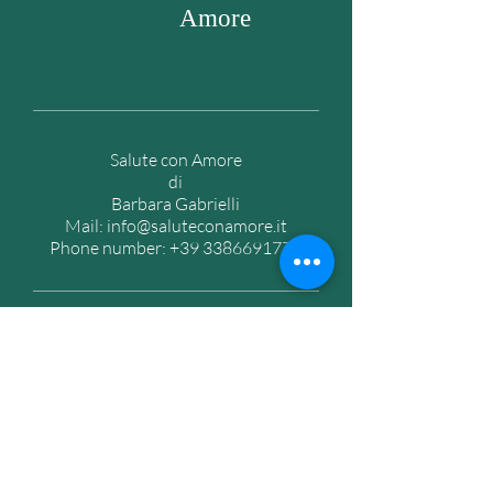
Amore
Salute con Amore
di
Barbara Gabrielli
Mail:
info@saluteconamore.it
Phone number:
+39 3386691770
Get my daily tips on wellness